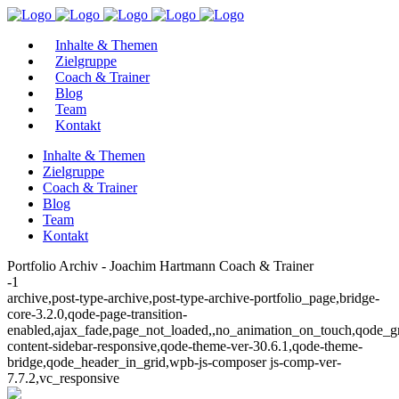
Inhalte & Themen
Zielgruppe
Coach & Trainer
Blog
Team
Kontakt
Inhalte & Themen
Zielgruppe
Coach & Trainer
Blog
Team
Kontakt
Portfolio Archiv - Joachim Hartmann Coach & Trainer
-1
archive,post-type-archive,post-type-archive-portfolio_page,bridge-
core-3.2.0,qode-page-transition-
enabled,ajax_fade,page_not_loaded,,no_animation_on_touch,qode_g
content-sidebar-responsive,qode-theme-ver-30.6.1,qode-theme-
bridge,qode_header_in_grid,wpb-js-composer js-comp-ver-
7.7.2,vc_responsive