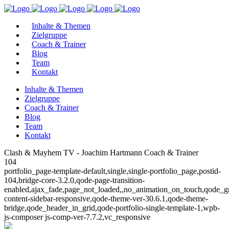
Inhalte & Themen
Zielgruppe
Coach & Trainer
Blog
Team
Kontakt
Inhalte & Themen
Zielgruppe
Coach & Trainer
Blog
Team
Kontakt
Clash & Mayhem TV - Joachim Hartmann Coach & Trainer
104
portfolio_page-template-default,single,single-portfolio_page,postid-
104,bridge-core-3.2.0,qode-page-transition-
enabled,ajax_fade,page_not_loaded,,no_animation_on_touch,qode_g
content-sidebar-responsive,qode-theme-ver-30.6.1,qode-theme-
bridge,qode_header_in_grid,qode-portfolio-single-template-1,wpb-
js-composer js-comp-ver-7.7.2,vc_responsive