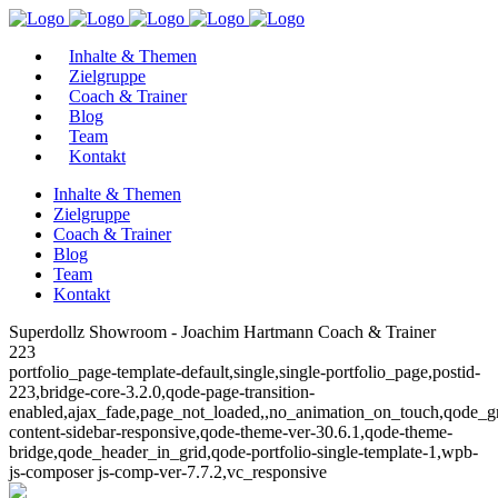
Inhalte & Themen
Zielgruppe
Coach & Trainer
Blog
Team
Kontakt
Inhalte & Themen
Zielgruppe
Coach & Trainer
Blog
Team
Kontakt
Superdollz Showroom - Joachim Hartmann Coach & Trainer
223
portfolio_page-template-default,single,single-portfolio_page,postid-
223,bridge-core-3.2.0,qode-page-transition-
enabled,ajax_fade,page_not_loaded,,no_animation_on_touch,qode_g
content-sidebar-responsive,qode-theme-ver-30.6.1,qode-theme-
bridge,qode_header_in_grid,qode-portfolio-single-template-1,wpb-
js-composer js-comp-ver-7.7.2,vc_responsive