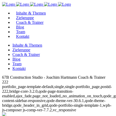
Inhalte & Themen
Zielgruppe
Coach & Trainer
Blog
Team
Kontakt
Inhalte & Themen
Zielgruppe
Coach & Trainer
Blog
Team
Kontakt
67B Construction Studio - Joachim Hartmann Coach & Trainer
222
portfolio_page-template-default,single,single-portfolio_page,postid-
222,bridge-core-3.2.0,qode-page-transition-
enabled,ajax_fade,page_not_loaded,,no_animation_on_touch,qode_g
content-sidebar-responsive,qode-theme-ver-30.6.1,qode-theme-
bridge,qode_header_in_grid,qode-portfolio-single-template-1,wpb-
js-composer js-comp-ver-7.7.2,vc_responsive