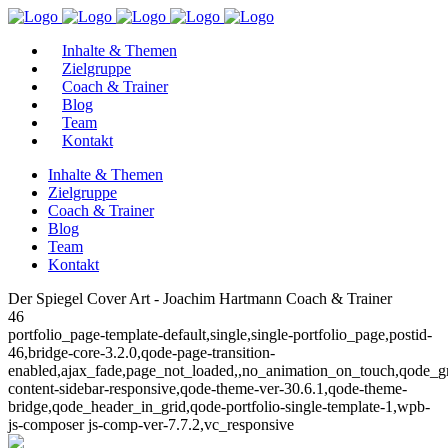
Inhalte & Themen
Zielgruppe
Coach & Trainer
Blog
Team
Kontakt
Inhalte & Themen
Zielgruppe
Coach & Trainer
Blog
Team
Kontakt
Der Spiegel Cover Art - Joachim Hartmann Coach & Trainer
46
portfolio_page-template-default,single,single-portfolio_page,postid-
46,bridge-core-3.2.0,qode-page-transition-
enabled,ajax_fade,page_not_loaded,,no_animation_on_touch,qode_g
content-sidebar-responsive,qode-theme-ver-30.6.1,qode-theme-
bridge,qode_header_in_grid,qode-portfolio-single-template-1,wpb-
js-composer js-comp-ver-7.7.2,vc_responsive