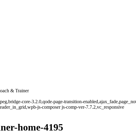
oach & Trainer
-jpeg,bridge-core-3.2.0,qode-page-transition-enabled,ajax_fade,page_n
eader_in_grid,wpb-js-composer js-comp-ver-7.7.2,vc_responsive
iner-home-4195