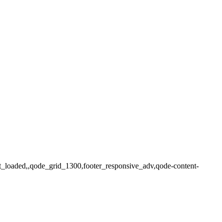
ot_loaded,,qode_grid_1300,footer_responsive_adv,qode-content-