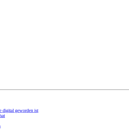
e digital geworden ist
hat
n