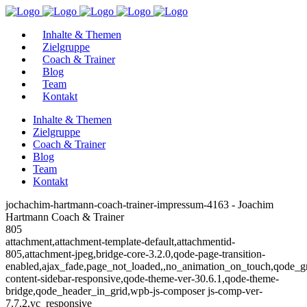
Inhalte & Themen
Zielgruppe
Coach & Trainer
Blog
Team
Kontakt
Inhalte & Themen
Zielgruppe
Coach & Trainer
Blog
Team
Kontakt
jochachim-hartmann-coach-trainer-impressum-4163 - Joachim
Hartmann Coach & Trainer
805
attachment,attachment-template-default,attachmentid-
805,attachment-jpeg,bridge-core-3.2.0,qode-page-transition-
enabled,ajax_fade,page_not_loaded,,no_animation_on_touch,qode_g
content-sidebar-responsive,qode-theme-ver-30.6.1,qode-theme-
bridge,qode_header_in_grid,wpb-js-composer js-comp-ver-
7.7.2,vc_responsive