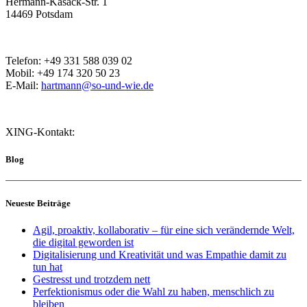
Hermann-Kasack-Str. 1
14469 Potsdam
Telefon: +49 331 588 039 02
Mobil: +49 174 320 50 23
E-Mail:
hartmann@so-und-wie.de
XING-Kontakt:
Blog
Neueste Beiträge
Agil, proaktiv, kollaborativ – für eine sich verändernde Welt,
die digital geworden ist
Digitalisierung und Kreativität und was Empathie damit zu
tun hat
Gestresst und trotzdem nett
Perfektionismus oder die Wahl zu haben, menschlich zu
bleiben