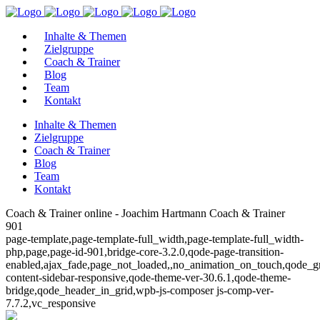
Inhalte & Themen
Zielgruppe
Coach & Trainer
Blog
Team
Kontakt
Inhalte & Themen
Zielgruppe
Coach & Trainer
Blog
Team
Kontakt
Coach & Trainer online - Joachim Hartmann Coach & Trainer
901
page-template,page-template-full_width,page-template-full_width-
php,page,page-id-901,bridge-core-3.2.0,qode-page-transition-
enabled,ajax_fade,page_not_loaded,,no_animation_on_touch,qode_g
content-sidebar-responsive,qode-theme-ver-30.6.1,qode-theme-
bridge,qode_header_in_grid,wpb-js-composer js-comp-ver-
7.7.2,vc_responsive